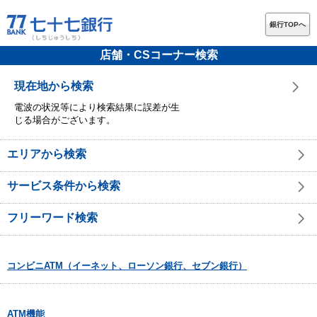
銀行TOPへ
店舗・CSコーナー検索
現在地から検索
電波の状況等により検索結果に誤差が生
じる場合がございます。
エリアから検索
サービス条件から検索
フリーワード検索
コンビニATM（イーネット、ローソン銀行、セブン銀行）
ATM機能