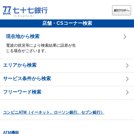
銀行TOPへ
店舗・CSコーナー検索
現在地から検索
電波の状況等により検索結果に誤差が生
じる場合がございます。
エリアから検索
サービス条件から検索
フリーワード検索
コンビニATM（イーネット、ローソン銀行、セブン銀行）
ATM機能