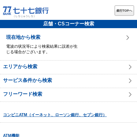
銀行TOPへ
店舗・CSコーナー検索
現在地から検索
電波の状況等により検索結果に誤差が生
じる場合がございます。
エリアから検索
サービス条件から検索
フリーワード検索
コンビニATM（イーネット、ローソン銀行、セブン銀行）
ATM機能