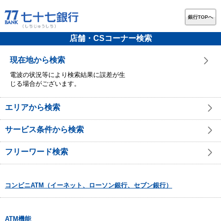
銀行TOPへ
店舗・CSコーナー検索
現在地から検索
電波の状況等により検索結果に誤差が生
じる場合がございます。
エリアから検索
サービス条件から検索
フリーワード検索
コンビニATM（イーネット、ローソン銀行、セブン銀行）
ATM機能