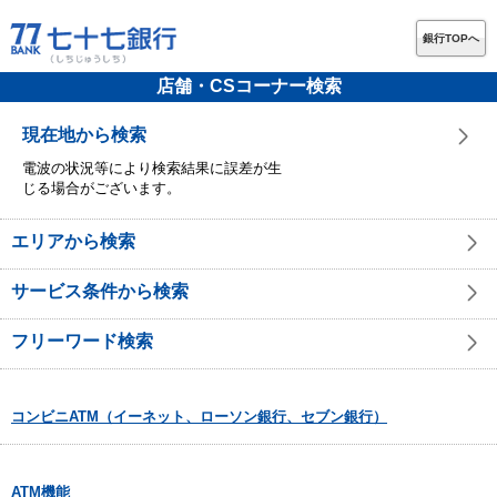
銀行TOPへ
店舗・CSコーナー検索
現在地から検索
電波の状況等により検索結果に誤差が生
じる場合がございます。
エリアから検索
サービス条件から検索
フリーワード検索
コンビニATM（イーネット、ローソン銀行、セブン銀行）
ATM機能