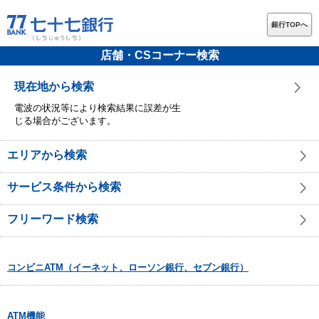
銀行TOPへ
店舗・CSコーナー検索
現在地から検索
電波の状況等により検索結果に誤差が生
じる場合がございます。
エリアから検索
サービス条件から検索
フリーワード検索
コンビニATM（イーネット、ローソン銀行、セブン銀行）
ATM機能