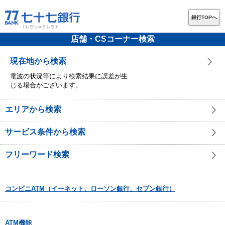
銀行TOPへ
店舗・CSコーナー検索
現在地から検索
電波の状況等により検索結果に誤差が生
じる場合がございます。
エリアから検索
サービス条件から検索
フリーワード検索
コンビニATM（イーネット、ローソン銀行、セブン銀行）
ATM機能