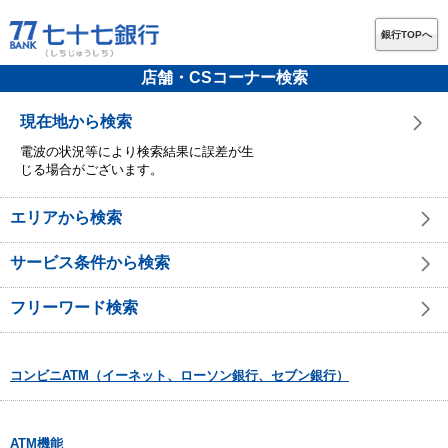
銀行TOPへ
店舗・CSコーナー検索
現在地から検索
電波の状況等により検索結果に誤差が生
じる場合がございます。
エリアから検索
サービス条件から検索
フリーワード検索
コンビニATM（イーネット、ローソン銀行、セブン銀行）
ATM機能