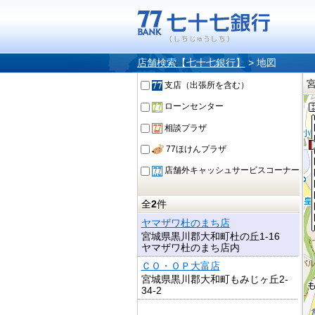
店舗検索【七十七銀行】
>
地図
支店（出張所を含む）
ローンセンター
相談プラザ
77ほけんプラザ
店舗外キャッシュサービスコーナー
全
2
件
ヤマザワ杜のまち店
宮城県黒川郡大和町杜の丘1-16
ヤマザワ杜のまち店内
ＣＯ・ＯＰ大富店
宮城県黒川郡大和町もみじヶ丘2-
34-2