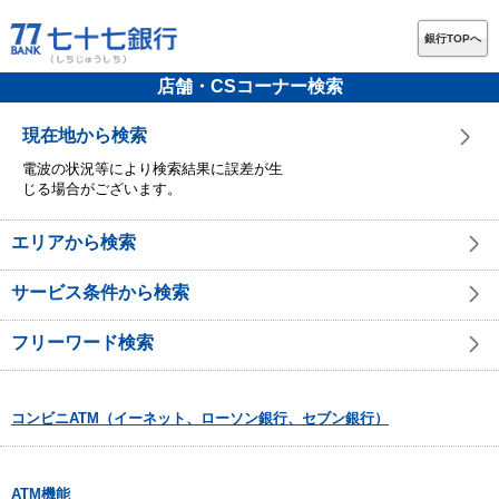
銀行TOPへ
店舗・CSコーナー検索
現在地から検索
電波の状況等により検索結果に誤差が生
じる場合がございます。
エリアから検索
サービス条件から検索
フリーワード検索
コンビニATM（イーネット、ローソン銀行、セブン銀行）
ATM機能