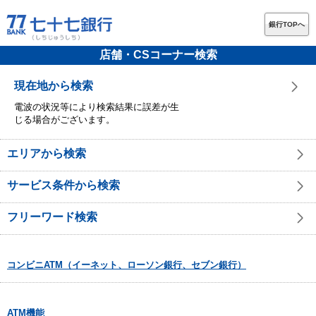
銀行TOPへ
店舗・CSコーナー検索
現在地から検索
電波の状況等により検索結果に誤差が生
じる場合がございます。
エリアから検索
サービス条件から検索
フリーワード検索
コンビニATM（イーネット、ローソン銀行、セブン銀行）
ATM機能