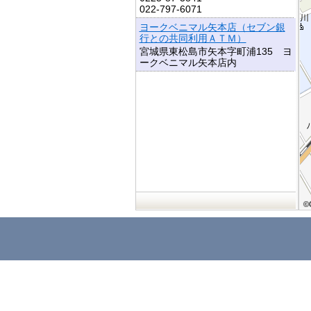
022-797-6071
ヨークベニマル矢本店（セブン銀
行との共同利用ＡＴＭ）
宮城県東松島市矢本字町浦135 ヨ
ークベニマル矢本店内
©
©
©
©
©
©
©
©
©