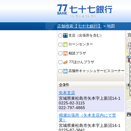
店舗検索【七十七銀行】
>
地図
支店（出張所を含む）
ローンセンター
相談プラザ
77ほけんプラザ
店舗外キャッシュサービスコーナー
全
3
件
矢本支店
宮城県東松島市矢本字上新沼14-1
0225-82-3115
022-797-4865
鳴瀬出張所（矢本支店内にて営
業）
宮城県東松島市矢本字上新沼14-1
0225-87-3841