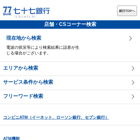
銀行TOPへ
店舗・CSコーナー検索
現在地から検索
電波の状況等により検索結果に誤差が生
じる場合がございます。
エリアから検索
サービス条件から検索
フリーワード検索
コンビニATM（イーネット、ローソン銀行、セブン銀行）
ATM機能