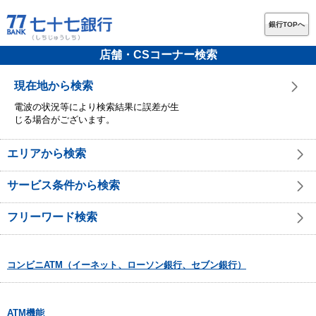
銀行TOPへ
店舗・CSコーナー検索
現在地から検索
電波の状況等により検索結果に誤差が生
じる場合がございます。
エリアから検索
サービス条件から検索
フリーワード検索
コンビニATM（イーネット、ローソン銀行、セブン銀行）
ATM機能