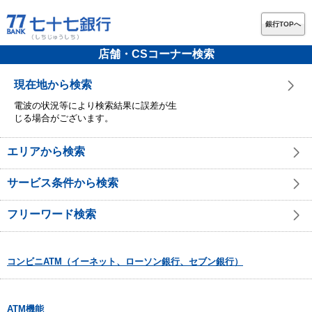
銀行TOPへ
店舗・CSコーナー検索
現在地から検索
電波の状況等により検索結果に誤差が生
じる場合がございます。
エリアから検索
サービス条件から検索
フリーワード検索
コンビニATM（イーネット、ローソン銀行、セブン銀行）
ATM機能