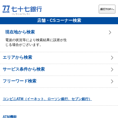
銀行TOPへ
店舗・CSコーナー検索
現在地から検索
電波の状況等により検索結果に誤差が生
じる場合がございます。
エリアから検索
サービス条件から検索
フリーワード検索
コンビニATM（イーネット、ローソン銀行、セブン銀行）
ATM機能