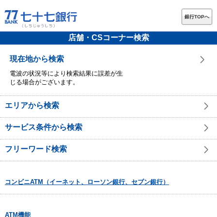
銀行TOPへ
店舗・CSコーナー検索
現在地から検索
電波の状況等により検索結果に誤差が生
じる場合がございます。
エリアから検索
サービス条件から検索
フリーワード検索
コンビニATM（イーネット、ローソン銀行、セブン銀行）
ATM機能