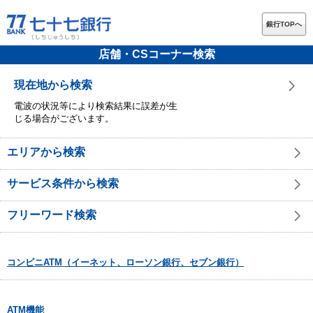
銀行TOPへ
店舗・CSコーナー検索
現在地から検索
電波の状況等により検索結果に誤差が生
じる場合がございます。
エリアから検索
サービス条件から検索
フリーワード検索
コンビニATM（イーネット、ローソン銀行、セブン銀行）
ATM機能