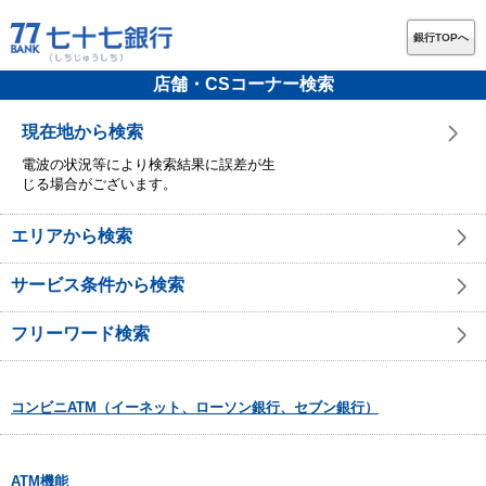
銀行TOPへ
店舗・CSコーナー検索
現在地から検索
電波の状況等により検索結果に誤差が生
じる場合がございます。
エリアから検索
サービス条件から検索
フリーワード検索
コンビニATM（イーネット、ローソン銀行、セブン銀行）
ATM機能