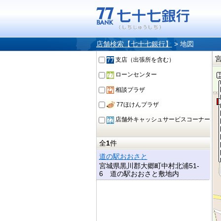
店舗検索【七十七銀行】
>
地図
支店（出張所を含む）
ローンセンター
相談プラザ
77ほけんプラザ
店舗外キャッシュサービスコーナー
全
1
件
道の駅おおさと
宮城県黒川郡大郷町中村北浦51-
6 道の駅おおさと敷地内