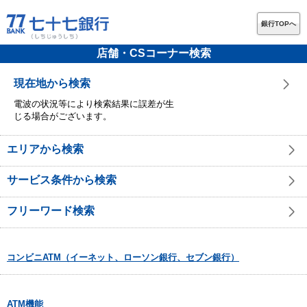
銀行TOPへ
店舗・CSコーナー検索
現在地から検索
電波の状況等により検索結果に誤差が生
じる場合がございます。
エリアから検索
サービス条件から検索
フリーワード検索
コンビニATM（イーネット、ローソン銀行、セブン銀行）
ATM機能