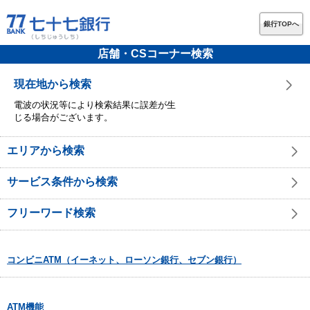
銀行TOPへ
店舗・CSコーナー検索
現在地から検索
電波の状況等により検索結果に誤差が生
じる場合がございます。
エリアから検索
サービス条件から検索
フリーワード検索
コンビニATM（イーネット、ローソン銀行、セブン銀行）
ATM機能