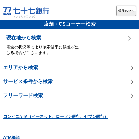
銀行TOPへ
店舗・CSコーナー検索
現在地から検索
電波の状況等により検索結果に誤差が生
じる場合がございます。
エリアから検索
サービス条件から検索
フリーワード検索
コンビニATM（イーネット、ローソン銀行、セブン銀行）
ATM機能