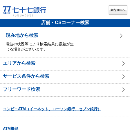
銀行TOPへ
店舗・CSコーナー検索
現在地から検索
電波の状況等により検索結果に誤差が生
じる場合がございます。
エリアから検索
サービス条件から検索
フリーワード検索
コンビニATM（イーネット、ローソン銀行、セブン銀行）
ATM機能