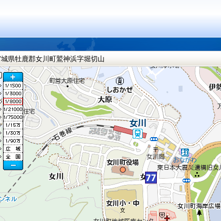
宮城県牡鹿郡女川町鷲神浜字堀切山