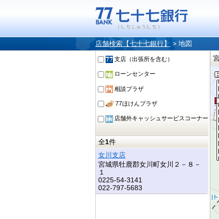
店舗検索【七十七銀行】
>
地図
支店（出張所を含む）
ローンセンター
相談プラザ
77ほけんプラザ
店舗外キャッシュサービスコーナー
全
1
件
女川支店
宮城県牡鹿郡女川町女川２－８－
１
0225-54-3141
022-797-5683