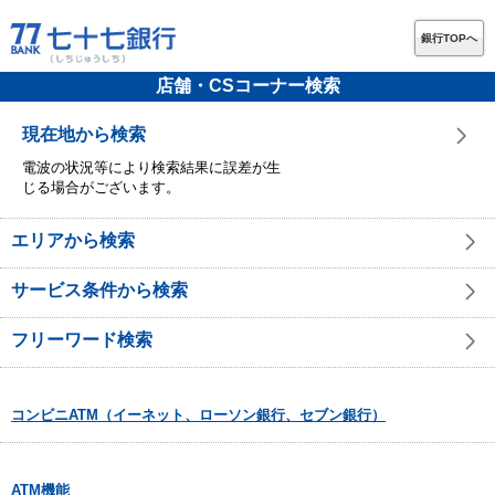
銀行TOPへ
店舗・CSコーナー検索
現在地から検索
電波の状況等により検索結果に誤差が生
じる場合がございます。
エリアから検索
サービス条件から検索
フリーワード検索
コンビニATM（イーネット、ローソン銀行、セブン銀行）
ATM機能