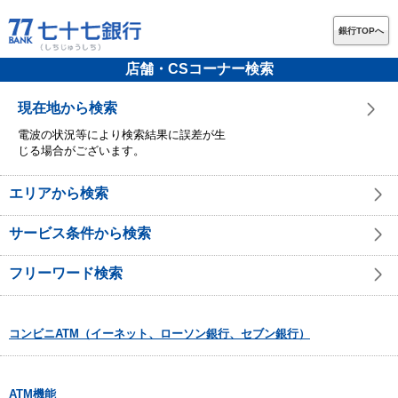
銀行TOPへ
店舗・CSコーナー検索
現在地から検索
電波の状況等により検索結果に誤差が生
じる場合がございます。
エリアから検索
サービス条件から検索
フリーワード検索
コンビニATM（イーネット、ローソン銀行、セブン銀行）
ATM機能