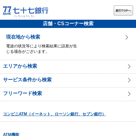
銀行TOPへ
店舗・CSコーナー検索
現在地から検索
電波の状況等により検索結果に誤差が生
じる場合がございます。
エリアから検索
サービス条件から検索
フリーワード検索
コンビニATM（イーネット、ローソン銀行、セブン銀行）
ATM機能