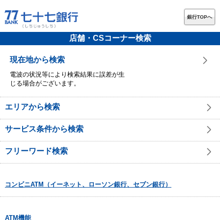
銀行TOPへ
店舗・CSコーナー検索
現在地から検索
電波の状況等により検索結果に誤差が生
じる場合がございます。
エリアから検索
サービス条件から検索
フリーワード検索
コンビニATM（イーネット、ローソン銀行、セブン銀行）
ATM機能