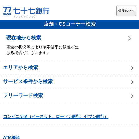
銀行TOPへ
店舗・CSコーナー検索
現在地から検索
電波の状況等により検索結果に誤差が生
じる場合がございます。
エリアから検索
サービス条件から検索
フリーワード検索
コンビニATM（イーネット、ローソン銀行、セブン銀行）
ATM機能