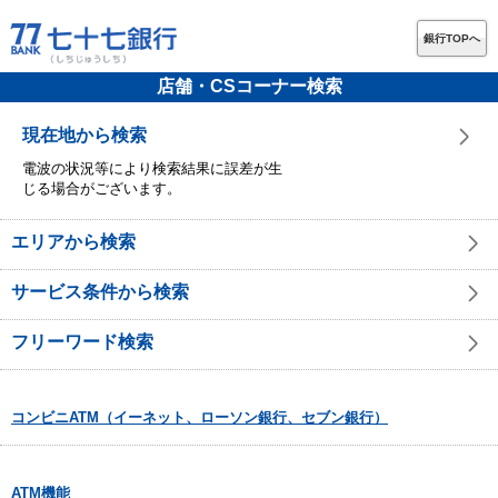
銀行TOPへ
店舗・CSコーナー検索
現在地から検索
電波の状況等により検索結果に誤差が生
じる場合がございます。
エリアから検索
サービス条件から検索
フリーワード検索
コンビニATM（イーネット、ローソン銀行、セブン銀行）
ATM機能