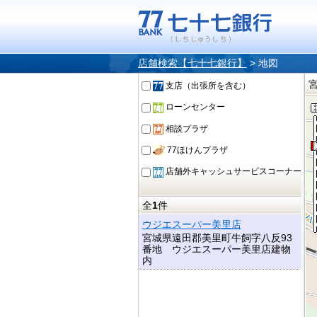
店舗検索【七十七銀行】
>
地図
支店（出張所を含む）
ローンセンター
相談プラザ
77ほけんプラザ
店舗外キャッシュサービスコーナー
全
1
件
ウジエスーパー美里店
宮城県遠田郡美里町牛飼字八反93
番地 ウジエスーパー美里店建物
内