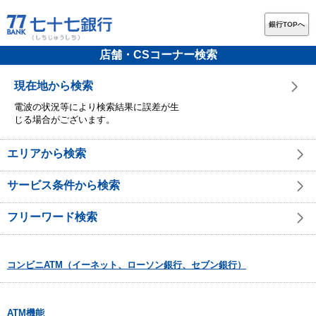
銀行TOPへ
店舗・CSコーナー検索
現在地から検索
電波の状況等により検索結果に誤差が生
じる場合がございます。
エリアから検索
サービス条件から検索
フリーワード検索
コンビニATM（イーネット、ローソン銀行、セブン銀行）
ATM機能