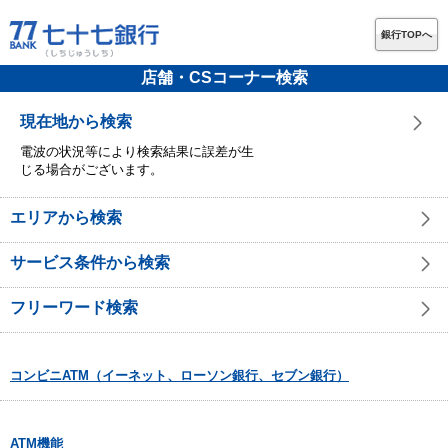
銀行TOPへ
店舗・CSコーナー検索
現在地から検索
電波の状況等により検索結果に誤差が生
じる場合がございます。
エリアから検索
サービス条件から検索
フリーワード検索
コンビニATM（イーネット、ローソン銀行、セブン銀行）
ATM機能