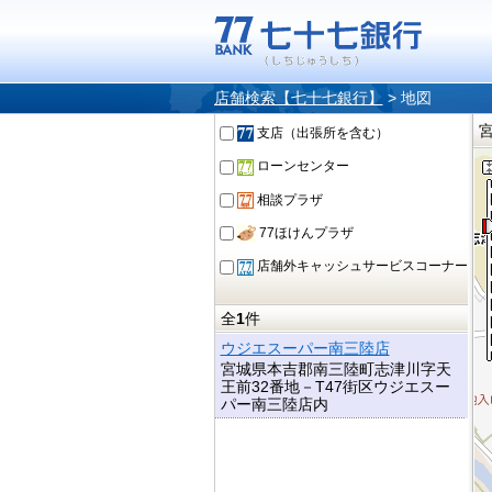
店舗検索【七十七銀行】
>
地図
支店（出張所を含む）
ローンセンター
相談プラザ
77ほけんプラザ
店舗外キャッシュサービスコーナー
全
1
件
ウジエスーパー南三陸店
宮城県本吉郡南三陸町志津川字天
王前32番地－T47街区ウジエスー
パー南三陸店内