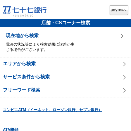
銀行TOPへ
店舗・CSコーナー検索
現在地から検索
電波の状況等により検索結果に誤差が生
じる場合がございます。
エリアから検索
サービス条件から検索
フリーワード検索
コンビニATM（イーネット、ローソン銀行、セブン銀行）
ATM機能