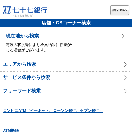
銀行TOPへ
店舗・CSコーナー検索
現在地から検索
電波の状況等により検索結果に誤差が生
じる場合がございます。
エリアから検索
サービス条件から検索
フリーワード検索
コンビニATM（イーネット、ローソン銀行、セブン銀行）
ATM機能