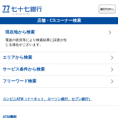
銀行TOPへ
店舗・CSコーナー検索
現在地から検索
電波の状況等により検索結果に誤差が生
じる場合がございます。
エリアから検索
サービス条件から検索
フリーワード検索
コンビニATM（イーネット、ローソン銀行、セブン銀行）
ATM機能