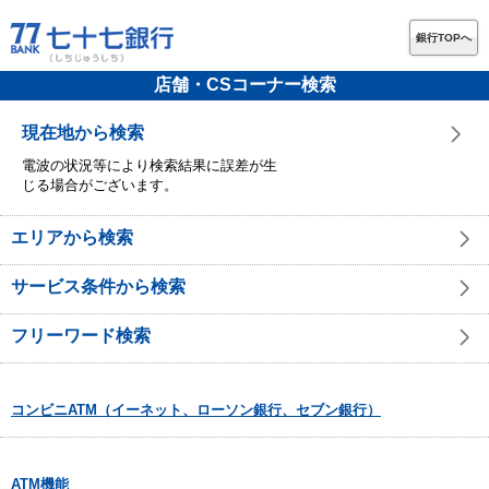
銀行TOPへ
店舗・CSコーナー検索
現在地から検索
電波の状況等により検索結果に誤差が生
じる場合がございます。
エリアから検索
サービス条件から検索
フリーワード検索
コンビニATM（イーネット、ローソン銀行、セブン銀行）
ATM機能