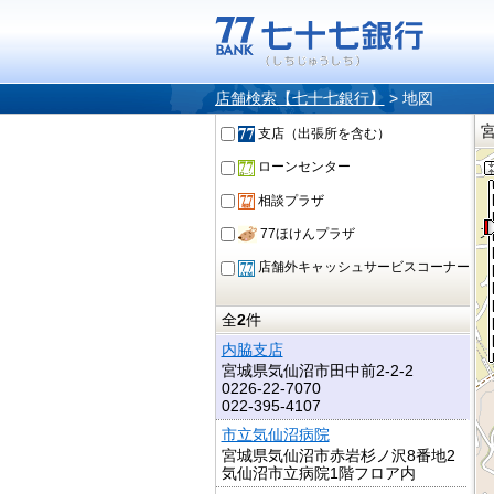
店舗検索【七十七銀行】
>
地図
支店（出張所を含む）
ローンセンター
相談プラザ
77ほけんプラザ
店舗外キャッシュサービスコーナー
全
2
件
内脇支店
宮城県気仙沼市田中前2-2-2
0226-22-7070
022-395-4107
市立気仙沼病院
宮城県気仙沼市赤岩杉ノ沢8番地2
気仙沼市立病院1階フロア内