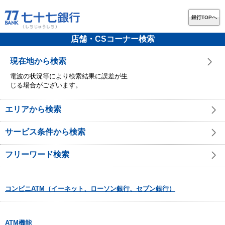
銀行TOPへ
店舗・CSコーナー検索
現在地から検索
電波の状況等により検索結果に誤差が生
じる場合がございます。
エリアから検索
サービス条件から検索
フリーワード検索
コンビニATM（イーネット、ローソン銀行、セブン銀行）
ATM機能