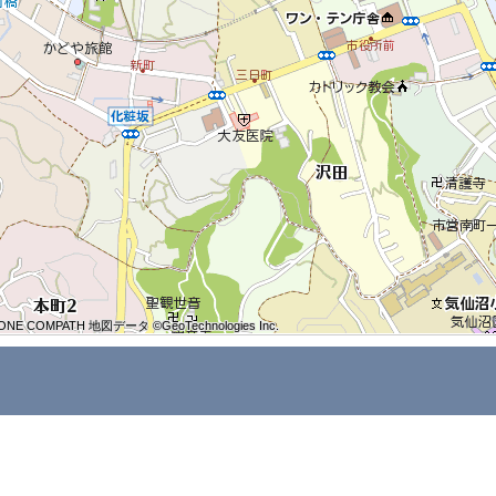
ONE COMPATH 地図データ ©GeoTechnologies Inc.
ONE COMPATH 地図データ ©GeoTechnologies Inc.
ONE COMPATH 地図データ ©GeoTechnologies Inc.
ONE COMPATH 地図データ ©GeoTechnologies Inc.
ONE COMPATH 地図データ ©GeoTechnologies Inc.
ONE COMPATH 地図データ ©GeoTechnologies Inc.
ONE COMPATH 地図データ ©GeoTechnologies Inc.
ONE COMPATH 地図データ ©GeoTechnologies Inc.
ONE COMPATH 地図データ ©GeoTechnologies Inc.