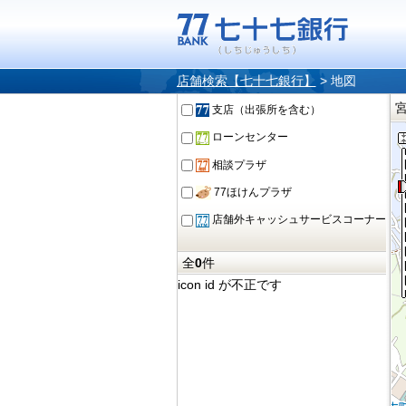
店舗検索【七十七銀行】
>
地図
支店（出張所を含む）
ローンセンター
相談プラザ
77ほけんプラザ
店舗外キャッシュサービスコーナー
全
0
件
icon id が不正です