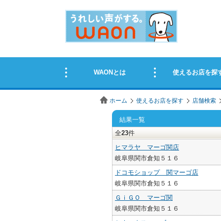
ホーム
使えるお店を探す
店舗検索
結果一覧
全
23
件
ヒマラヤ マーゴ関店
岐阜県関市倉知５１６
ドコモショップ 関マーゴ店
岐阜県関市倉知５１６
ＧｉＧＯ マーゴ関
岐阜県関市倉知５１６