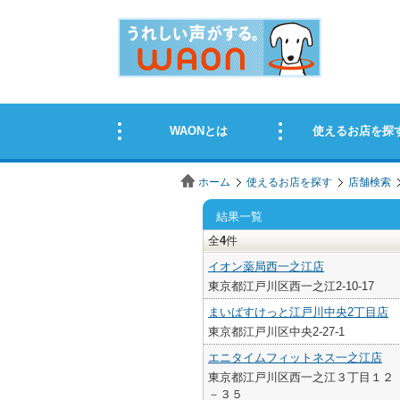
ホーム
使えるお店を探す
店舗検索
結果一覧
全
4
件
イオン薬局西一之江店
東京都江戸川区西一之江2-10-17
まいばすけっと江戸川中央2丁目店
東京都江戸川区中央2-27-1
エニタイムフィットネス一之江店
東京都江戸川区西一之江３丁目１２
－３５