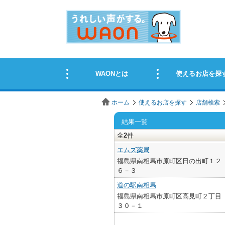
ホーム
使えるお店を探す
店舗検索
結果一覧
全
2
件
エムズ薬局
福島県南相馬市原町区日の出町１２
６－３
道の駅南相馬
福島県南相馬市原町区高見町２丁目
３０－１