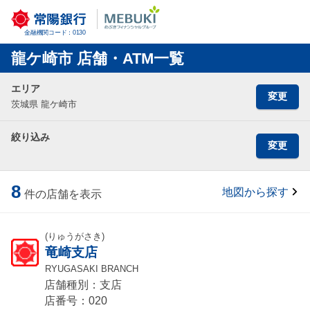
金融機関コード：0130
龍ケ崎市 店舗・ATM一覧
エリア
変更
茨城県 龍ケ崎市
絞り込み
変更
8
地図から探す
件の店舗を表示
(りゅうがさき)
竜崎支店
RYUGASAKI BRANCH
店舗種別：支店
店番号：020