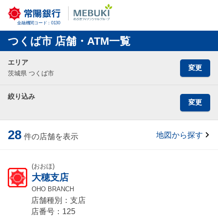
金融機関コード：0130
つくば市 店舗・ATM一覧
エリア
変更
茨城県 つくば市
絞り込み
変更
28
地図から探す
件の店舗を表示
(おおほ)
大穂支店
OHO BRANCH
店舗種別：支店
店番号：125