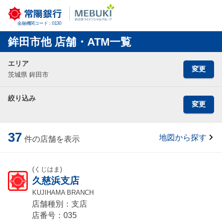
金融機関コード：0130
鉾田市他 店舗・ATM一覧
エリア
変更
茨城県 鉾田市
絞り込み
変更
37
地図から探す
件の店舗を表示
(くじはま)
久慈浜支店
KUJIHAMA BRANCH
店舗種別：支店
店番号：035