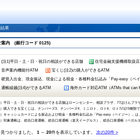
索結果
 (銀行コード 0125)
(注1)平日・土・日・祝日の相談ができる店舗
住宅金融支援機構取扱店
音声案内機能付ATM
宝くじ(注2)の購入ができるATM
硬貨入出金、現金振込、現金による税金・各種料金払込み「Pay-easy（ペイジ
通帳繰越(注4)ができるATM
海外カード対応ATM（ATMs that can Handl
1）平日・土・日・祝日の相談ができる店舗はローンセンター、相談プラザ、77ほけんプラ
2）購入できる宝くじは、ナンバーズ3、ナンバーズ4、ミニロト、ロト6、ロト7の計5種類
3）キャッシュカードによる振込および税金・各種料金払込み「Pay-easy（ペイジー）」は
4）対象通帳は、総合口座通帳、総合口座通帳（楽天イーグルス）、総合口座通帳（ベガル
件見つかりました。
1
～
20
件を表示しています。
次の20件 >