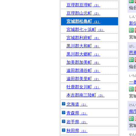
亘理郡亘理町
（3）
仙
亘理郡山元町
（2）
しん
宮城郡松島町
（1）
新
宮城郡七ヶ浜町
（1）
宮城
宮城郡利府町
（6）
黒川郡大和町
ばし
（6）
芭
黒川郡大郷町
（1）
加美郡加美町
（6）
仙
遠田郡涌谷町
（3）
いち
遠田郡美里町
（2）
一
牡鹿郡女川町
（1）
本吉郡南三陸町
宮城
（3）
北海道
（1）
けん
県
青森県
（1）
岩手県
（2）
宮
秋田県
（1）
せん