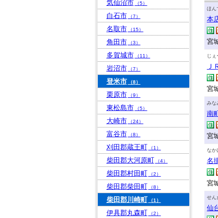
気仙沼市
（5）
ほん
白石市
（7）
本
名取市
（15）
宮城
角田市
（3）
多賀城市
（11）
じぇ
Ｊ
岩沼市
（7）
登米市
（8）
宮
栗原市
（9）
みな
東松島市
（5）
南
大崎市
（24）
富谷市
（8）
宮城
刈田郡蔵王町
（1）
なか
柴田郡大河原町
名
（4）
柴田郡村田町
（2）
宮城
柴田郡柴田町
（8）
せん
柴田郡川崎町
（1）
仙
伊具郡丸森町
（2）