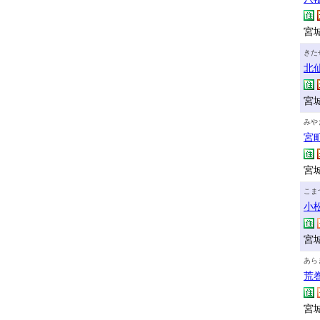
宮城
きた
北
宮
みや
宮
宮城
こま
小
宮城
あら
荒
宮