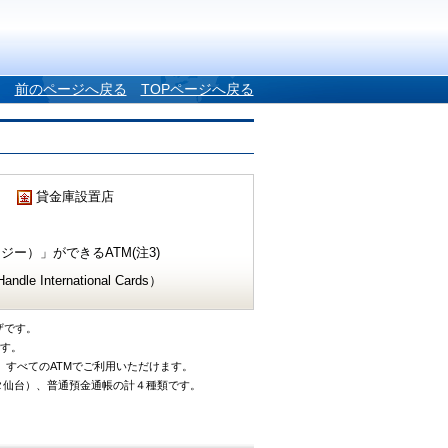
前のページへ戻る
TOPページへ戻る
貸金庫設置店
ー）」ができるATM(注3)
e International Cards）
ザです。
です。
、すべてのATMでご利用いただけます。
タ仙台）、普通預金通帳の計４種類です。