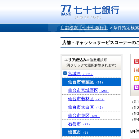
店舗検索【七十七銀行】
>
条件指定検
店舗・キャッシュサービスコーナーのご案内
エリア絞込み
※複数選択可
（再クリックで選択解除されます）
宮城県
（385）
仙台市青葉区
（68）
仙台市宮城野区
（25）
仙台市若林区
（23）
（注
仙台市太白区
（42）
（注
（注
仙台市泉区
（39）
（注
石巻市
（27）
84
塩竈市
（6）