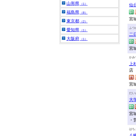
山形県
（1）
仙
福島県
（8）
宮
東京都
（2）
ふつ
愛知県
（1）
二
大阪府
（1）
宮
かみ
上
店
宮
だい
大
宮
・
はち
八