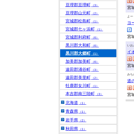
亘理郡亘理町
（3）
宮
亘理郡山元町
（2）
よー
宮城郡松島町
（1）
ヨ
宮城郡七ヶ浜町
（1）
宮
宮城郡利府町
（6）
黒川郡大和町
いお
（6）
イ
黒川郡大郷町
（1）
加美郡加美町
（6）
宮
遠田郡涌谷町
（3）
みち
遠田郡美里町
（2）
道
牡鹿郡女川町
（1）
本吉郡南三陸町
宮
（3）
北海道
（1）
青森県
（1）
岩手県
（2）
秋田県
（1）