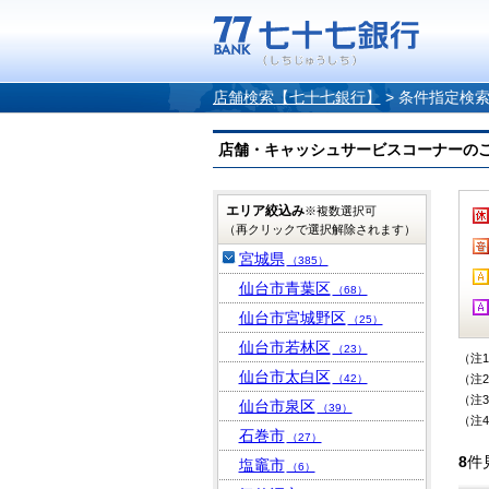
店舗検索【七十七銀行】
>
条件指定検
店舗・キャッシュサービスコーナーのご案内
エリア絞込み
※複数選択可
（再クリックで選択解除されます）
宮城県
（385）
仙台市青葉区
（68）
仙台市宮城野区
（25）
仙台市若林区
（23）
（注
仙台市太白区
（42）
（注
（注
仙台市泉区
（39）
（注
石巻市
（27）
8
件
塩竈市
（6）