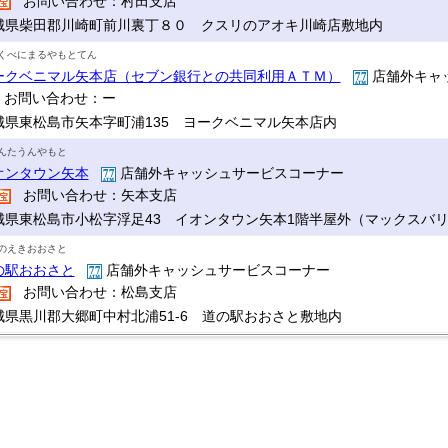
お問い合わせ：村田支店
城県柴田郡川崎町前川裏丁８０ クスリのアオキ川崎店敷地内
くべにまるやもとてん
ークベニマル矢本店（セブン銀行との共同利用ＡＴＭ）
店舗外キャ
お問い合わせ：ー
城県東松島市矢本字町浦135 ヨークベニマル矢本店内
んたうんやもと
オンタウン矢本
店舗外キャッシュサービスコーナー
お問い合わせ：矢本支店
城県東松島市小松字浮足43 イオンタウン矢本1階半屋外（マックスバ
のえきおおさと
の駅おおさと
店舗外キャッシュサービスコーナー
お問い合わせ：松島支店
城県黒川郡大郷町中村北浦51-6 道の駅おおさと敷地内