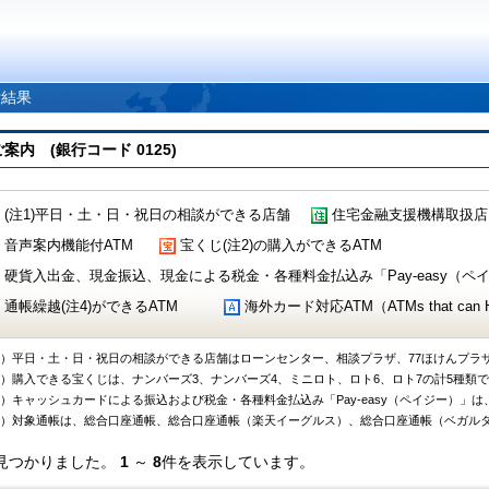
索結果
 (銀行コード 0125)
(注1)平日・土・日・祝日の相談ができる店舗
住宅金融支援機構取扱店
音声案内機能付ATM
宝くじ(注2)の購入ができるATM
硬貨入出金、現金振込、現金による税金・各種料金払込み「Pay-easy（ペイジ
通帳繰越(注4)ができるATM
海外カード対応ATM（ATMs that can Handl
1）平日・土・日・祝日の相談ができる店舗はローンセンター、相談プラザ、77ほけんプラ
2）購入できる宝くじは、ナンバーズ3、ナンバーズ4、ミニロト、ロト6、ロト7の計5種類
3）キャッシュカードによる振込および税金・各種料金払込み「Pay-easy（ペイジー）」は
4）対象通帳は、総合口座通帳、総合口座通帳（楽天イーグルス）、総合口座通帳（ベガル
見つかりました。
1
～
8
件を表示しています。