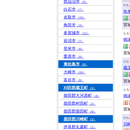
気仙沼市
（5）
やも
白石市
（7）
矢
名取市
（15）
宮
角田市
（3）
多賀城市
（11）
なる
鳴
岩沼市
（7）
登米市
（8）
宮
栗原市
（9）
ざお
東松島市
（5）
蔵
大崎市
（24）
富谷市
（8）
宮
刈田郡蔵王町
（1）
なる
柴田郡大河原町
鳴
（4）
柴田郡村田町
（2）
宮
柴田郡柴田町
（8）
かわ
柴田郡川崎町
（1）
川
伊具郡丸森町
（2）