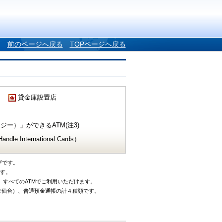
前のページへ戻る
TOPページへ戻る
貸金庫設置店
ー）」ができるATM(注3)
e International Cards）
ザです。
です。
、すべてのATMでご利用いただけます。
タ仙台）、普通預金通帳の計４種類です。